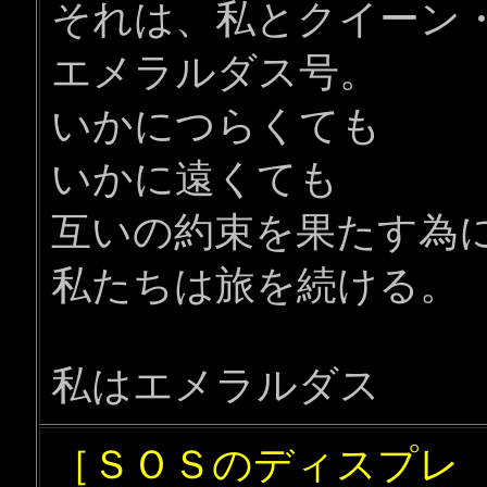
それは、私とクイーン
エメラルダス号。
いかにつらくても
いかに遠くても
互いの約束を果たす為
私たちは旅を続ける。
私はエメラルダス
［ＳＯＳのディスプレ