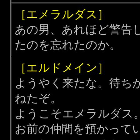
［エメラルダス］
あの男、あれほど警告
たのを忘れたのか。
［エルドメイン］
ようやく来たな。待ち
ねたぞ。
ようこそエメラルダス
お前の仲間を預かって